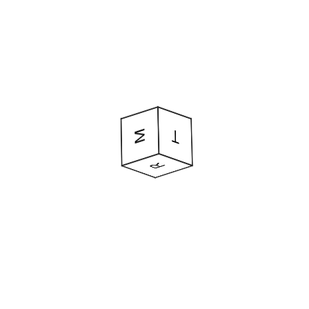
T
A
R
ROYECTO
D
M