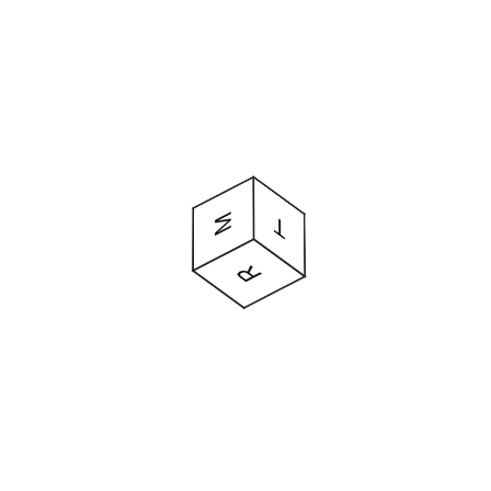
LEER MÁS
Jun
06
POR
LUIS PONCE VIZCAÍNO
/
ENTREVISTA JACOBO CESTINO
Entrevista Jacobo Cestino
T
M
D